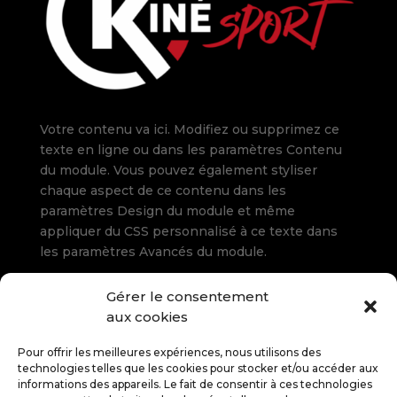
Votre contenu va ici. Modifiez ou supprimez ce
texte en ligne ou dans les paramètres Contenu
du module. Vous pouvez également styliser
chaque aspect de ce contenu dans les
paramètres Design du module et même
appliquer du CSS personnalisé à ce texte dans
les paramètres Avancés du module.
Gérer le consentement
Rue du Pont Pavot 29
aux cookies
5660 Frasnes (Couvin)
Tél.
+32 60 349 123
Pour offrir les meilleures expériences, nous utilisons des
technologies telles que les cookies pour stocker et/ou accéder aux
informations des appareils. Le fait de consentir à ces technologies
Lundi au jeudi : 8 h-21 h