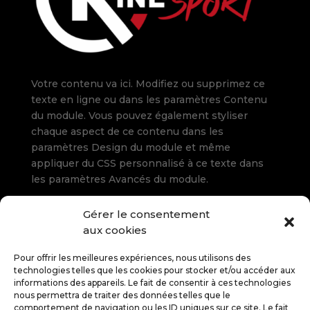
Votre contenu va ici. Modifiez ou supprimez ce
texte en ligne ou dans les paramètres Contenu
du module. Vous pouvez également styliser
chaque aspect de ce contenu dans les
paramètres Design du module et même
appliquer du CSS personnalisé à ce texte dans
les paramètres Avancés du module.
Gérer le consentement
Rue du Pont Pavot 29
aux cookies
5660 Frasnes (Couvin)
Tél.
+32 60 349 123
Pour offrir les meilleures expériences, nous utilisons des
technologies telles que les cookies pour stocker et/ou accéder aux
informations des appareils. Le fait de consentir à ces technologies
Lundi au jeudi : 8 h-21 h
nous permettra de traiter des données telles que le
Vendredi : 8 h-20 h
comportement de navigation ou les ID uniques sur ce site. Le fait