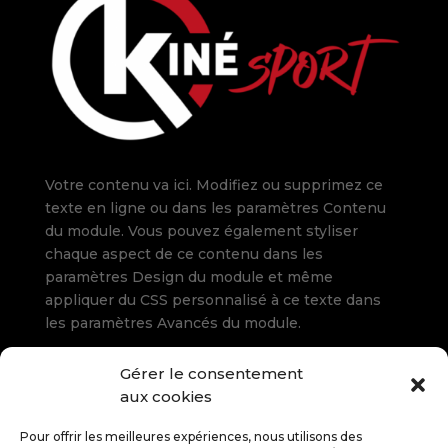
Votre contenu va ici. Modifiez ou supprimez ce
texte en ligne ou dans les paramètres Contenu
du module. Vous pouvez également styliser
chaque aspect de ce contenu dans les
paramètres Design du module et même
appliquer du CSS personnalisé à ce texte dans
les paramètres Avancés du module.
Gérer le consentement
Rue du Pont Pavot 29
aux cookies
5660 Frasnes (Couvin)
Tél.
+32 60 349 123
Pour offrir les meilleures expériences, nous utilisons des